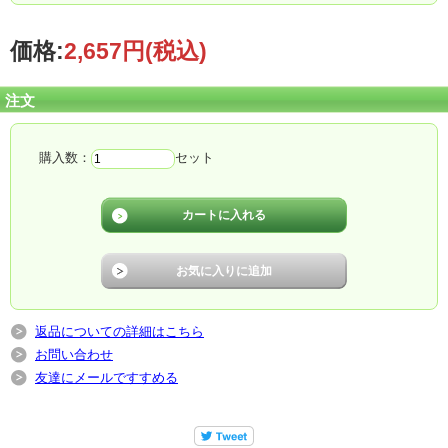
価格:
2,657円
(税込)
注文
和食はもちろん、バターや生クリームと合わせて洋食のベースとしても、幅広い
料理に使える優れものです。
購入数：
セット
返品についての詳細はこちら
だし本来の優しい香りとひときわ淡い色は、玉子料理やスープなど、素材の色を
お問い合わせ
きれいに活かした料理に活躍します。
友達にメールですすめる
淡い色ですが、食塩分は15％と一般的なこいくちしょうゆ（16％）とあまり変わ
りません。
ビミサンと同様で、浅漬けやから揚げの下味をつける際にもお使いいただけま
す。