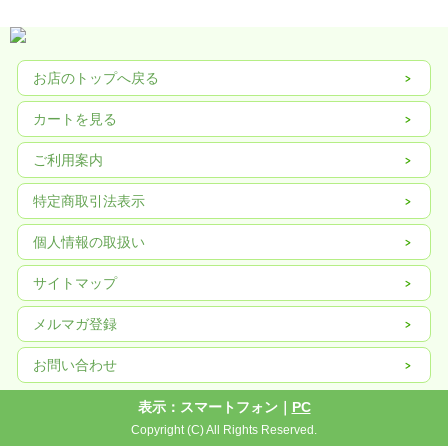
原材料名
食塩（国内製造）、砂糖、しょうゆ、ふし（かつお、そうだがつお）、にぼし、
お店のトップへ戻る
かつお酵素分解物、昆布 ／ アルコール、調味料（アミノ酸等）、（一部に小麦・
大豆を含む）
カートを見る
賞味期限 360日
※開封前は直射日光を避け常温で保存してください。
ご利用案内
開栓後は冷蔵庫に保存し、うすめた後はすぐにお使いください。
特定商取引法表示
栄養成分値 大さじ1杯（15ml）当たり
熱量：11kcal たんぱく質：0.4g 脂質：0g 炭水化物：2.3g 食塩相当量：2.2g
この表示値は目安です。
個人情報の取扱い
ご希望の方には、白だしお料理ブック（全34ページ、57レシピ掲載、サイズ
サイトマップ
11cm×17cm、水に濡れても安心な耐水性）を無料で差し上げます。
メルマガ登録
お問い合わせ
表示：スマートフォン｜
PC
Copyright (C) All Rights Reserved.