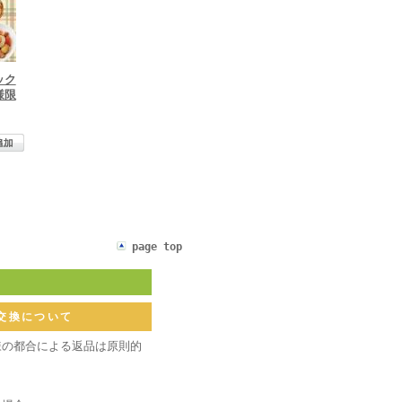
ック
様限
page top
交換について
様の都合による返品は原則的
。
】