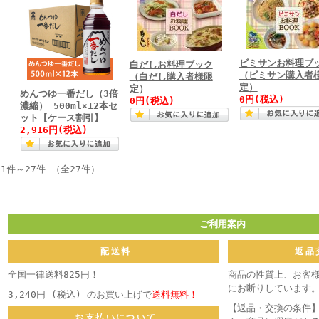
ビミサンお料理ブ
白だしお料理ブック
（ビミサン購入者
（白だし購入者様限
定）
定）
めんつゆ一番だし（3倍
0円(税込)
0円(税込)
濃縮） 500ml×12本セ
ット【ケース割引】
2,916円(税込)
1件～27件 （全27件）
ご利用案内
配送料
返品
全国一律送料825円！
商品の性質上、お客
にお断りしています
3,240円 (税込) のお買い上げで
送料無料！
【返品・交換の条件
お支払いについて