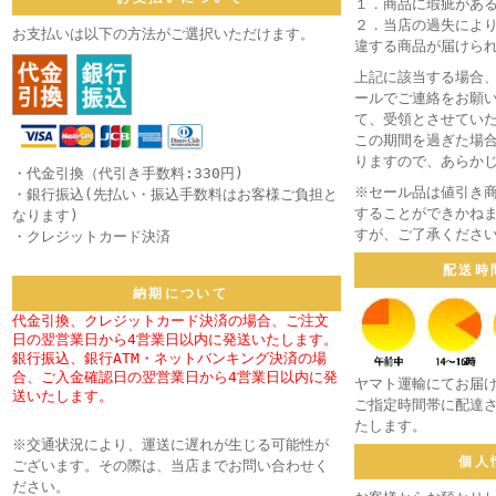
１．商品に瑕疵があ
２．当店の過失によ
お支払いは以下の方法がご選択いただけます。
違する商品が届けら
上記に該当する場合、
ールでご連絡をお願い
て、受領とさせてい
この期間を過ぎた場
りますので、あらか
・代金引換（代引き手数料:330円)
※セール品は値引き
・銀行振込(先払い・振込手数料はお客様ご負担と
することができかね
なります)
すが、ご了承くださ
・クレジットカード決済
配送時
納期について
代金引換、クレジットカード決済の場合、ご注文
日の翌営業日から4営業日以内に発送いたします。
銀行振込、銀行ATM・ネットバンキング決済の場
合、ご入金確認日の翌営業日から4営業日以内に発
ヤマト運輸にてお届
送いたします。
ご指定時間帯に配達
たします。
※交通状況により、運送に遅れが生じる可能性が
個人
ございます。その際は、当店までお問い合わせく
ださい。