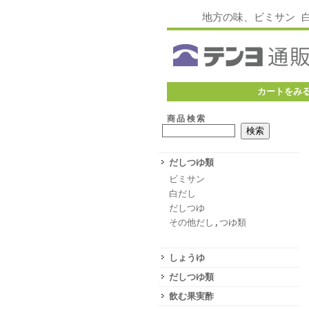
地方の味、ビミサン 
カートをみ
商品検索
だしつゆ類
ビミサン
白だし
だしつゆ
その他だし,つゆ類
しょうゆ
だしつゆ類
飲む果実酢