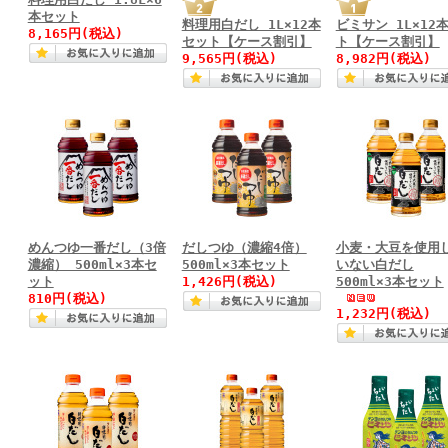
本セット
料理用白だし 1L×12本
ビミサン 1L×12
8,165円(税込)
セット【ケース割引】
ト【ケース割引】
9,565円(税込)
8,982円(税込)
めんつゆ一番だし（3倍
だしつゆ（濃縮4倍）
小麦・大豆を使用
濃縮） 500ml×3本セ
500ml×3本セット
いない白だし
ット
1,426円(税込)
500ml×3本セット
810円(税込)
1,232円(税込)