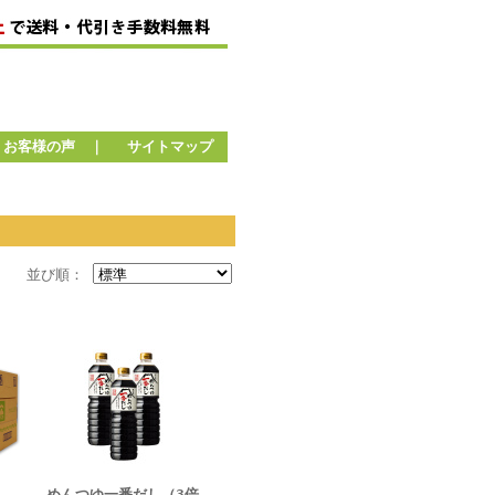
お客様の声
｜
サイトマップ
並び順：
めんつゆ一番だし（3倍