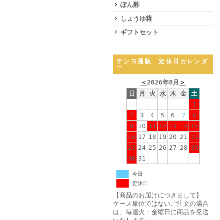
ぽん酢
しょうゆ糀
ギフトセット
テンヨ通販 定休日カレンダ
ー
＜
2026年8月
＞
日
月
火
水
木
金
土
1
2
3
4
5
6
7
8
9
10
11
12
13
14
15
16
17
18
19
20
21
22
23
24
25
26
27
28
29
30
31
今日
定休日
【商品のお届けにつきまして】
ケース単位ではないご注文の場合
は、毎週火・金曜日に商品を発送