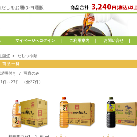
白だしをお届け
テンヨ通販
る
｜
マイページへログイン
｜
ご利用案内
｜
お問い合せ
｜
HOME
> だしつゆ類
商品一覧
説明付き
/ 写真のみ
1件～27件 （全27件）
料理用白だし 1.8L×6