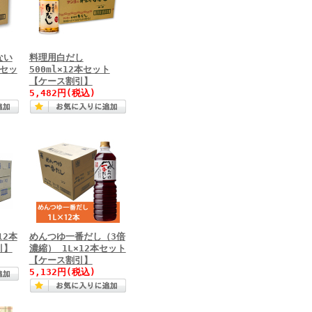
ない
料理用白だし
本セッ
500ml×12本セット
【ケース割引】
5,482円(税込)
12本
めんつゆ一番だし（3倍
引】
濃縮） 1L×12本セット
【ケース割引】
5,132円(税込)