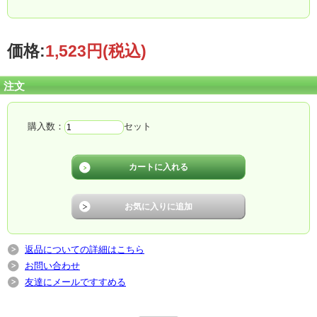
価格:
1,523円
(税込)
注文
和食はもちろん、バターや生クリームと合わせて洋食のベースとしても、幅広い
料理に使える優れものです。
購入数：
セット
返品についての詳細はこちら
だし本来の優しい香りとひときわ淡い色は、玉子料理やスープなど、素材の色を
お問い合わせ
きれいに活かした料理に活躍します。
友達にメールですすめる
淡い色ですが、食塩分は15％と一般的なこいくちしょうゆ（16％）とあまり変わ
りません。
ビミサンと同様で、浅漬けやから揚げの下味をつける際にもお使いいただけま