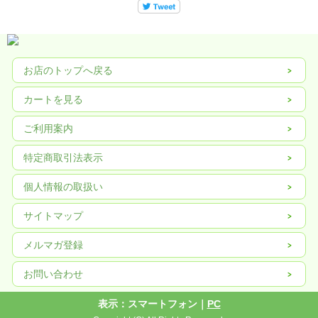
す。
原材料名
食塩（国内製造）、砂糖、しょうゆ、ふし（かつお、そうだがつお）、にぼし、
お店のトップへ戻る
かつお酵素分解物、昆布 ／ アルコール、調味料（アミノ酸等）、（一部に小麦・
大豆を含む）
カートを見る
賞味期限 360日
※開封前は直射日光を避け常温で保存してください。
ご利用案内
開栓後は冷蔵庫に保存し、うすめた後はすぐにお使いください。
特定商取引法表示
栄養成分値 大さじ1杯（15ml）当たり
熱量：11kcal たんぱく質：0.4g 脂質：0g 炭水化物：2.3g 食塩相当量：2.2g
この表示値は目安です。
個人情報の取扱い
ご希望の方には、白だしお料理ブック（全34ページ、57レシピ掲載、サイズ
サイトマップ
11cm×17cm、水に濡れても安心な耐水性）を無料で差し上げます。
メルマガ登録
お問い合わせ
表示：スマートフォン｜
PC