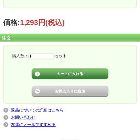
価格:
1,293円
(税込)
注文
購入数：
セット
生（なま）しょうゆと糀の酵素がどちらもいきているので、お肉や魚を漬け込む
と塩糀よりも早くやわらかくなります。
当社のしょうゆ糀は、
返品についての詳細はこちら
お問い合わせ
のが特長で
す。
友達にメールですすめる