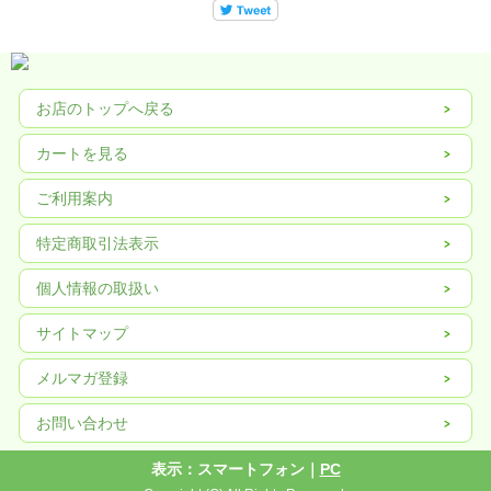
お店のトップへ戻る
カートを見る
から揚げ、しょうが焼き、豚の角煮などが冷めてもやわらかいのでお弁当におす
ご利用案内
すめです。
また、うまみと甘みを引き出すので、野菜の浅漬けやドレッシング代わりにも使
えます。
特定商取引法表示
個人情報の取扱い
通常のこいくちしょうゆの食塩分（15.2g / 100g）に比べ、当社のしょうゆ糀は半
分以下（7.4g / 100g）となっています。
サイトマップ
メルマガ登録
原材料名
しょうゆ（国内製造）、みりん、米糀、食塩 ／ アルコール、（一部に小麦・大豆
を含む）
お問い合わせ
賞味期限：360日 ※開栓後は冷蔵庫に保存し、お早めにお召し上がりください。
表示：スマートフォン｜
PC
栄養成分値 100g当たり